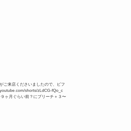
様がご来店くださいましたので、ビフ
e.com/shorts/zLdCG-fQo_c
〜９ヶ月ぐらい前？にブリーチ＋３〜