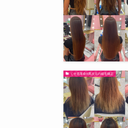
くせ毛革命®︎異次元の縮毛矯正