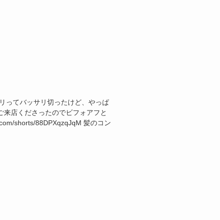
チリってバッサリ切ったけど、やっぱ
ご来店くださったのでビフォアフと
m/shorts/88DPXqzqJqM 髪のコン