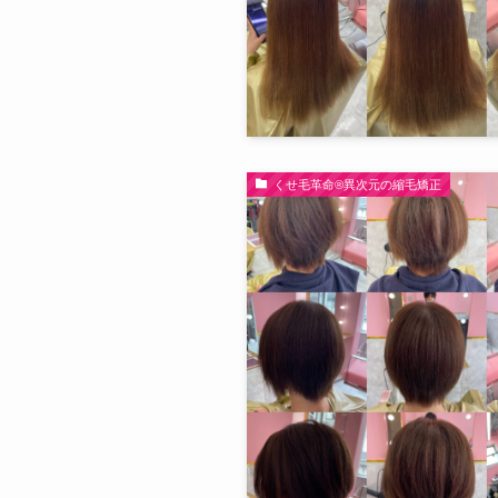
くせ毛革命®︎異次元の縮毛矯正