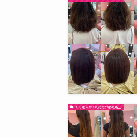
くせ毛革命®︎異次元の縮毛矯正