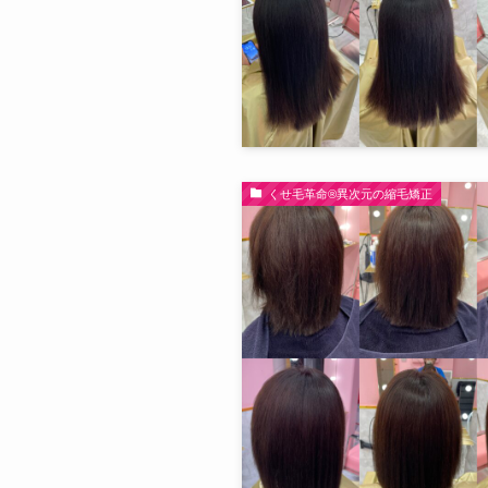
くせ毛革命®︎異次元の縮毛矯正