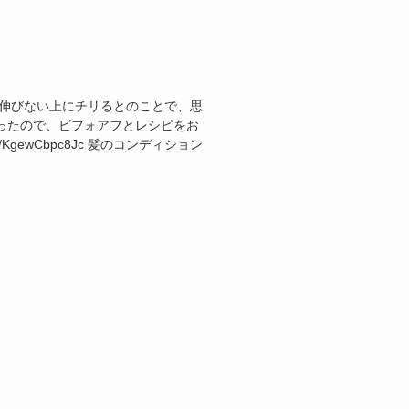
回伸びない上にチリるとのことで、思
ったので、ビフォアフとレシピをお
rts/KgewCbpc8Jc 髪のコンディション