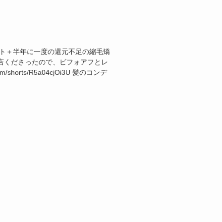
ント＋半年に一度の還元不足の縮毛矯
店くださったので、ビフォアフとレ
/shorts/R5a04cjOi3U 髪のコンデ