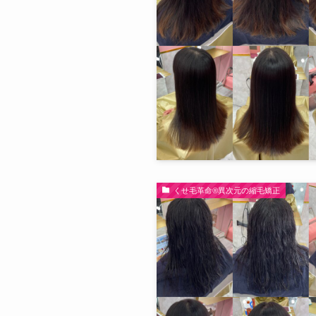
くせ毛革命®︎異次元の縮毛矯正