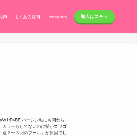
導入はコチラ
の声
よくある質問
Instagram
s/1EeaW1tP4BE バージン毛にも関わら
、カラーもしてないのに髪がゴワゴ
「週２〜３回のプール」が原因でし