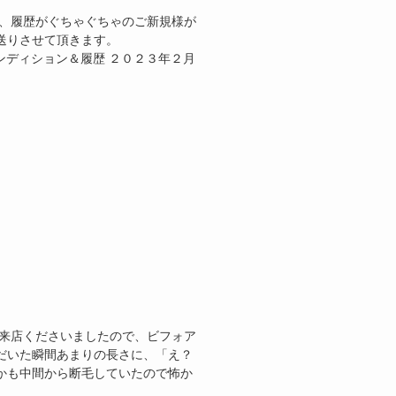
て、履歴がぐちゃぐちゃのご新規様が
送りさせて頂きます。
hZkI 髪のコンディション＆履歴 ２０２３年２月
ご来店くださいましたので、ビフォア
だいた瞬間あまりの長さに、「え？
かも中間から断毛していたので怖か